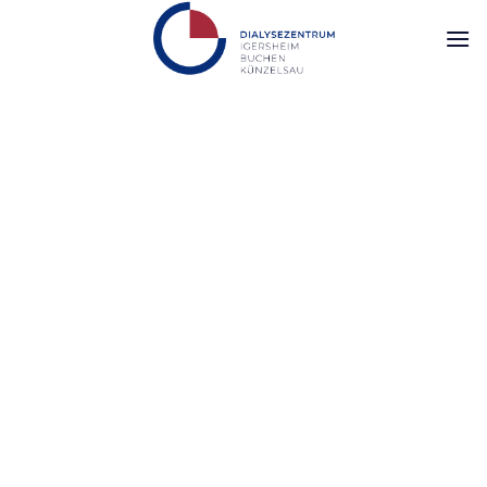
Das Dialysezentrum wurde am 1. April 1995 in Bad
Mergentheim durch Herrn Dr. Wunderle gegründet. Bereits
am 1. Juli 1995 wurde die LC-Dialyse in Buchen (17
Plätze) in Betrieb genommen, im Juli 1996 folgte die LC-
Dialyse in Künzelsau (20 Plätze). Im Oktober 1996 wurde
das neu gebaute Dialysezentrum in Igersheim eröffnet, in
welchem heute 30 Behandlungsplätze und eine große
nephrologische Praxis bestehen.
Im Jahr 2000 erfolgte die Gründung einer
Gemeinschaftspraxis durch Dr. Wunderle und Dr. Ferstl,
die seit April 2008 als Berufsausübungsgemeinschaft von
den Kollegen Wunderle, Ferstl und Zorn weitergeführt wird.